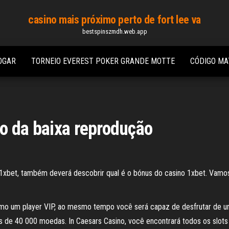
casino mais próximo perto de fort lee va
bestspinszmdh.web.app
OGAR
TORNEIO EVEREST POKER GRANDE MOTTE
CÓDIGO MA
o da baixa reprodução
 1xbet, também deverá descobrir qual é o bónus do casino 1xbet. Vamos
 como um player VIP, ao mesmo tempo você será capaz de desfrutar de 
 de 40 000 moedas. In Caesars Casino, você encontrará todos os slots