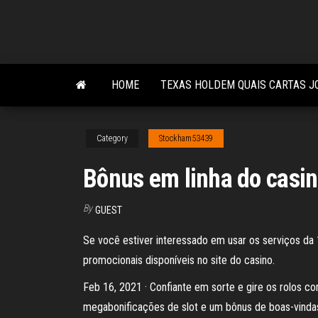
Skip
to
the
content
HOME
TEXAS HOLDEM QUAIS CARTAS J
Category
Stockham53439
Bônus em linha do casin
By
GUEST
Se você estiver interessado em usar os serviços da
promocionais disponíveis no site do casino.
Feb 16, 2021 · Confiante em sorte e gire os rolos
megabonificações de slot e um bônus de boas-vindas