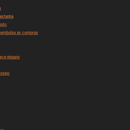
s
astanha
sito
reembolsa as compras
aça-níqueis
ssino