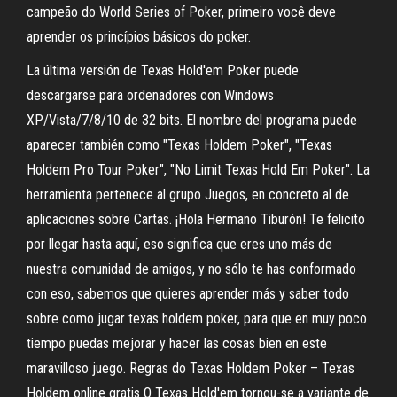
campeão do World Series of Poker, primeiro você deve
aprender os princípios básicos do poker.
La última versión de Texas Hold'em Poker puede
descargarse para ordenadores con Windows
XP/Vista/7/8/10 de 32 bits. El nombre del programa puede
aparecer también como "Texas Holdem Poker", "Texas
Holdem Pro Tour Poker", "No Limit Texas Hold Em Poker". La
herramienta pertenece al grupo Juegos, en concreto al de
aplicaciones sobre Cartas. ¡Hola Hermano Tiburón! Te felicito
por llegar hasta aquí, eso significa que eres uno más de
nuestra comunidad de amigos, y no sólo te has conformado
con eso, sabemos que quieres aprender más y saber todo
sobre como jugar texas holdem poker, para que en muy poco
tiempo puedas mejorar y hacer las cosas bien en este
maravilloso juego. Regras do Texas Holdem Poker – Texas
Holdem online gratis O Texas Hold'em tornou-se a variante de