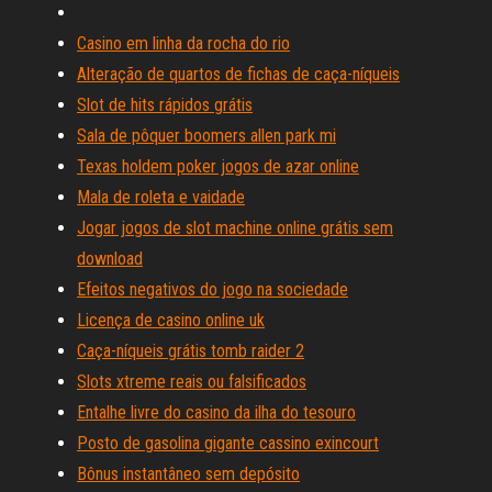
Casino em linha da rocha do rio
Alteração de quartos de fichas de caça-níqueis
Slot de hits rápidos grátis
Sala de pôquer boomers allen park mi
Texas holdem poker jogos de azar online
Mala de roleta e vaidade
Jogar jogos de slot machine online grátis sem
download
Efeitos negativos do jogo na sociedade
Licença de casino online uk
Caça-níqueis grátis tomb raider 2
Slots xtreme reais ou falsificados
Entalhe livre do casino da ilha do tesouro
Posto de gasolina gigante cassino exincourt
Bônus instantâneo sem depósito