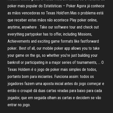
poker mais popular do Estatísticas – Poker Agora já conhece
as mãos vencedoras no Texas Hold'em.Mas o problema está
que receber estas mãos não acontece Play poker online,
anytime, anywhere . Take our software tour and check out
everything partypoker has to offer, including Missions,
Achievements and exciting game formats like fastforward
poker.. Best of all, our mobile poker app allows you to take
your game on the go, so whether you’re just building your
bankroll or participating in a major series of tournaments, … O
Texas Holdem é o jogo de poker mais simples de todos,
portanto bom para iniciantes. Funciona assim: todos os
jogadores fazem uma aposta inicial antes do jogo começar e
então o croupiê dá duas cartas viradas para baixo para cada
jogador, que em seguida olham as cartas e decidem se vão
entrar no jogo.