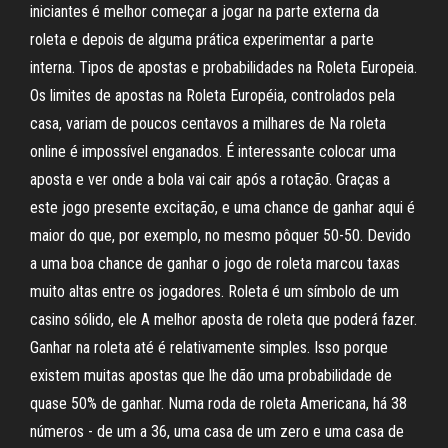
iniciantes é melhor começar a jogar na parte externa da
roleta e depois de alguma prática experimentar a parte
interna. Tipos de apostas e probabilidades na Roleta Europeia.
Os limites de apostas na Roleta Européia, controlados pela
casa, variam de poucos centavos a milhares de Na roleta
online é impossível enganados. É interessante colocar uma
aposta e ver onde a bola vai cair após a rotação. Graças a
este jogo presente excitação, e uma chance de ganhar aqui é
maior do que, por exemplo, no mesmo pôquer 50-50. Devido
a uma boa chance de ganhar o jogo de roleta marcou taxas
muito altas entre os jogadores. Roleta é um símbolo de um
casino sólido, ele A melhor aposta de roleta que poderá fazer.
Ganhar na roleta até é relativamente simples. Isso porque
existem muitas apostas que lhe dão uma probabilidade de
quase 50% de ganhar. Numa roda de roleta Americana, há 38
números - de um a 36, uma casa de um zero e uma casa de