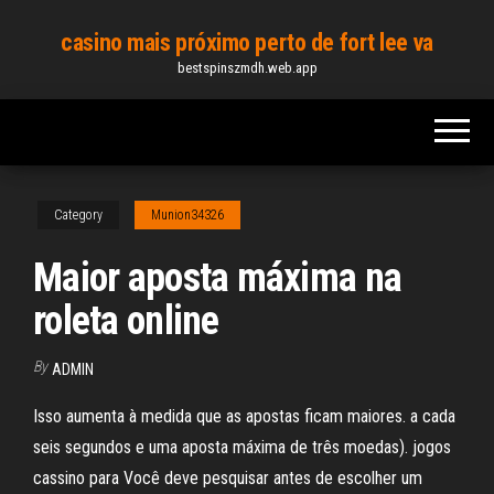
Skip
casino mais próximo perto de fort lee va
to
bestspinszmdh.web.app
the
content
Category
Munion34326
Maior aposta máxima na
roleta online
By
ADMIN
Isso aumenta à medida que as apostas ficam maiores. a cada
seis segundos e uma aposta máxima de três moedas). jogos
cassino para Você deve pesquisar antes de escolher um