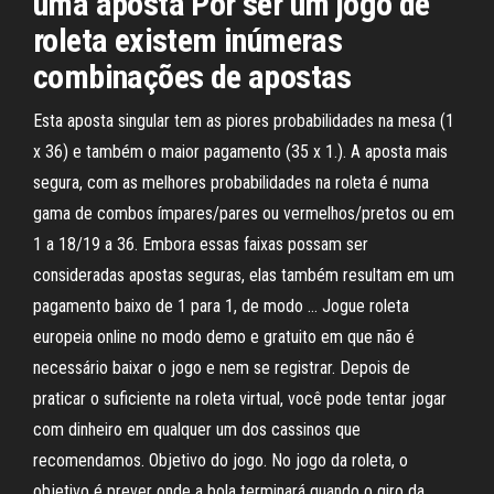
uma aposta Por ser um jogo de
roleta existem inúmeras
combinações de apostas
Esta aposta singular tem as piores probabilidades na mesa (1
x 36) e também o maior pagamento (35 x 1.). A aposta mais
segura, com as melhores probabilidades na roleta é numa
gama de combos ímpares/pares ou vermelhos/pretos ou em
1 a 18/19 a 36. Embora essas faixas possam ser
consideradas apostas seguras, elas também resultam em um
pagamento baixo de 1 para 1, de modo … Jogue roleta
europeia online no modo demo e gratuito em que não é
necessário baixar o jogo e nem se registrar. Depois de
praticar o suficiente na roleta virtual, você pode tentar jogar
com dinheiro em qualquer um dos cassinos que
recomendamos. Objetivo do jogo. No jogo da roleta, o
objetivo é prever onde a bola terminará quando o giro da