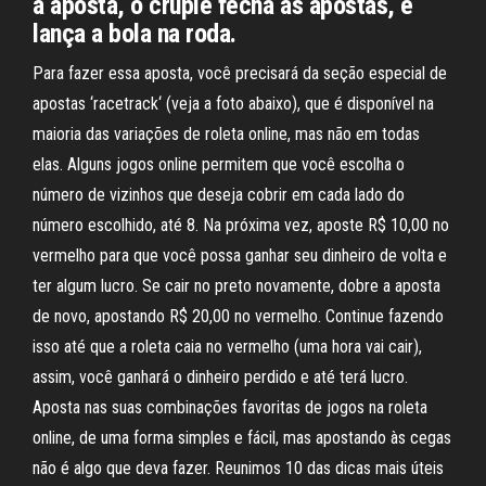
a aposta, o crupie fecha as apostas, e
lança a bola na roda.
Para fazer essa aposta, você precisará da seção especial de
apostas ‘racetrack‘ (veja a foto abaixo), que é disponível na
maioria das variações de roleta online, mas não em todas
elas. Alguns jogos online permitem que você escolha o
número de vizinhos que deseja cobrir em cada lado do
número escolhido, até 8. Na próxima vez, aposte R$ 10,00 no
vermelho para que você possa ganhar seu dinheiro de volta e
ter algum lucro. Se cair no preto novamente, dobre a aposta
de novo, apostando R$ 20,00 no vermelho. Continue fazendo
isso até que a roleta caia no vermelho (uma hora vai cair),
assim, você ganhará o dinheiro perdido e até terá lucro.
Aposta nas suas combinações favoritas de jogos na roleta
online, de uma forma simples e fácil, mas apostando às cegas
não é algo que deva fazer. Reunimos 10 das dicas mais úteis