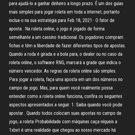
para ajudá-lo a ganhar dinheiro a longo prazo. É um dos guias
mais simples para jogar roleta em toda a internet, portanto
inclua-o na sua estratégia para Feb 18, 2021 · O fator de
aposta . Na roleta online, o jogo é jogado de forma
semelhante a um cassino tradicional. Os jogadores compram
fichas e têm a liberdade de fazer diferentes tipos de apostas.
Quando a roda é girada e a bola para, o dealer ou no caso da
roleta online, o software RNG, marcará a grade que indica o
número vencedor. As regras da roleta online são simples.
Para jogar a roleta, faça uma aposta em um dos números no
campo de jogo. Mas, para quem você realmente possa
entender como a roleta online funciona, confira os seguintes
aspectos apresentados a seguir: 1. Saiba quando você pode
apostar . Quando todos colocam suas apostas no campo de
jogo, a roleta Probabilidade com máquinas caça-níqueis a
1xbet é uma realidade que chegou ao nosso mercado há