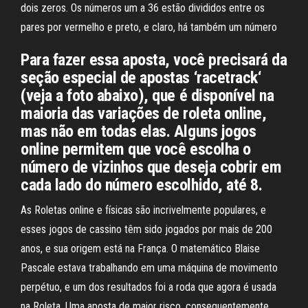
dois zeros. Os números um a 36 estão divididos entre os
pares por vermelho e preto, e claro, há também um número
Para fazer essa aposta, você precisará da
seção especial de apostas ‘racetrack‘
(veja a foto abaixo), que é disponível na
maioria das variações de roleta online,
mas não em todas elas. Alguns jogos
online permitem que você escolha o
número de vizinhos que deseja cobrir em
cada lado do número escolhido, até 8.
As Roletas online e físicas são incrivelmente populares, e
esses jogos de cassino têm sido jogados por mais de 200
anos, e sua origem está na França. O matemático Blaise
Pascale estava trabalhando em uma máquina de movimento
perpétuo, e um dos resultados foi a roda que agora é usada
na Roleta. Uma aposta de maior risco, consequentemente