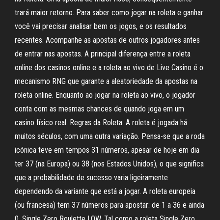
trará maior retorno. Para saber como jogar na roleta e ganhar
você vai precisar analisar bem os jogos, e os resultados
recentes. Acompanhe as apostas de outros jogadores antes
de entrar nas apostas. A principal diferença entre a roleta
online dos casinos online e a roleta ao vivo de Live Casino é o
mecanismo RNG que garante a aleatoriedade da apostas na
roleta online. Enquanto ao jogar na roleta ao vivo, o jogador
conta com as mesmas chances de quando joga em um
casino físico real. Regras da Roleta. A roleta é jogada há
muitos séculos, com uma outra variação. Pensa-se que a roda
icónica teve em tempos 31 números, apesar de hoje em dia
ter 37 (na Europa) ou 38 (nos Estados Unidos), o que significa
que a probabilidade de sucesso varia ligeiramente
dependendo da variante que está a jogar. A roleta europeia
(ou francesa) tem 37 números para apostar: de 1 a 36 e ainda
0. Single Zero Roulette LOW. Tal como a roleta Single Zero,