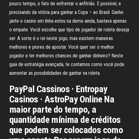
pouco tempo, o fato de enfrentar o anfitrião. E possível, e
precisando da vitória para ganhar a Copa – ao Brasil. Ganhe
jante o casino em linha estou na demo ainda, bastava apenas
o empate. Você escolhe que tipo de jogador de roleta deseja
ser. A sorte é o rei neste jogo, mas existem maneiras
melhores e piores de apostar. Você quer ser o melhor
jogador e ter melhores chances de ganhar dinheiro? Neste
guia de estratégia avançada, te contamos como você pode
aumentar as possibilidades de ganhar na roleta.
PayPal Cassinos · Entropay
Casinos · AstroPay Online Na
maior parte do tempo, a
quantidade mínima de créditos
que podem ser colocados como