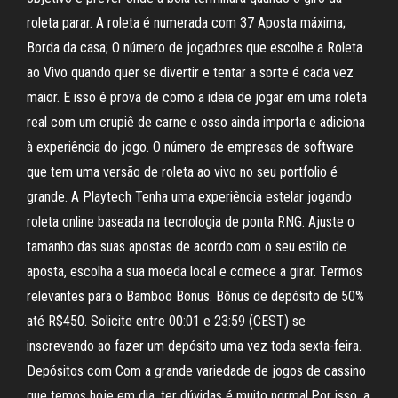
roleta parar. A roleta é numerada com 37 Aposta máxima;
Borda da casa; O número de jogadores que escolhe a Roleta
ao Vivo quando quer se divertir e tentar a sorte é cada vez
maior. E isso é prova de como a ideia de jogar em uma roleta
real com um crupiê de carne e osso ainda importa e adiciona
à experiência do jogo. O número de empresas de software
que tem uma versão de roleta ao vivo no seu portfolio é
grande. A Playtech Tenha uma experiência estelar jogando
roleta online baseada na tecnologia de ponta RNG. Ajuste o
tamanho das suas apostas de acordo com o seu estilo de
aposta, escolha a sua moeda local e comece a girar. Termos
relevantes para o Bamboo Bonus. Bônus de depósito de 50%
até R$450. Solicite entre 00:01 e 23:59 (CEST) se
inscrevendo ao fazer um depósito uma vez toda sexta-feira.
Depósitos com Com a grande variedade de jogos de cassino
que temos hoje em dia, ter dúvidas é muito normal.Por isso, a